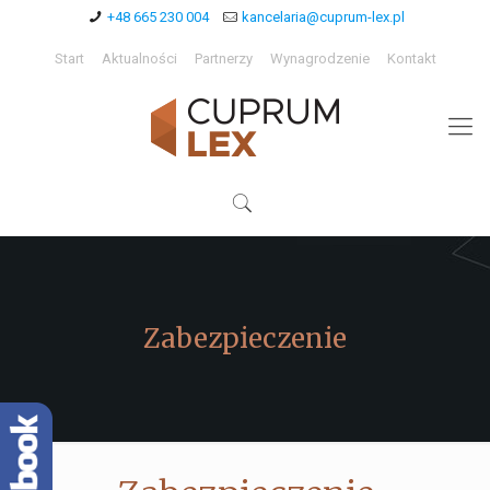
+48 665 230 004
kancelaria@cuprum-lex.pl
Start
Aktualności
Partnerzy
Wynagrodzenie
Kontakt
Zabezpieczenie