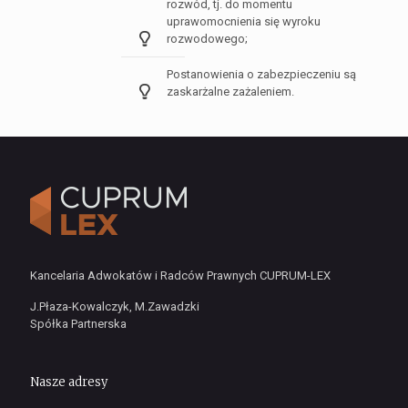
rozwód, tj. do momentu
uprawomocnienia się wyroku
rozwodowego;
Postanowienia o zabezpieczeniu są
zaskarżalne zażaleniem.
Kancelaria Adwokatów i Radców Prawnych CUPRUM-LEX
J.Płaza-Kowalczyk, M.Zawadzki
Spółka Partnerska
Nasze adresy