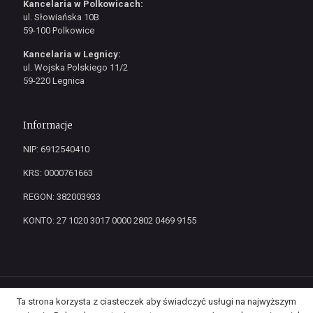
Kancelaria w Polkowicach:
ul. Słowiańska 10B
59-100 Polkowice
Kancelaria w Legnicy:
ul. Wojska Polskiego 11/2
59-220 Legnica
Informacje
NIP: 6912540410
KRS: 0000761663
REGON: 382003933
KONTO: 27 1020 3017 0000 2802 0469 9155
Ta strona korzysta z ciasteczek aby świadczyć usługi na najwyższym