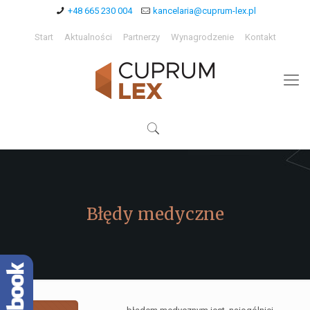
+48 665 230 004
kancelaria@cuprum-lex.pl
Start
Aktualności
Partnerzy
Wynagrodzenie
Kontakt
Błędy medyczne