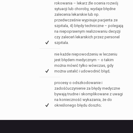
rokowania – lekarz źle ocenia rozwój
sytuacji lub choroby, wydaje błędne
zalecenia lekarskie lub np.
przedwcześnie wypisuje pacjenta ze
szpitala, 4) błędy techniczne – polegają
na niepoprawnym realizowaniu decyzji
czy zaleceń lekarskich przez personel
szpitala.
nie każde niepowodzeniu w leczeniu
jest błędem medycznym – o takim
można mówić tylko wówczas, gdy
można ustalić i udowodnić błąd;
procesy o odszkodowanie i
zadośćuczynienie za błędy medyczne
bywają trudne i skomplikowane z uwagi
na konieczność wykazania, że do
określonego błędu doszło;